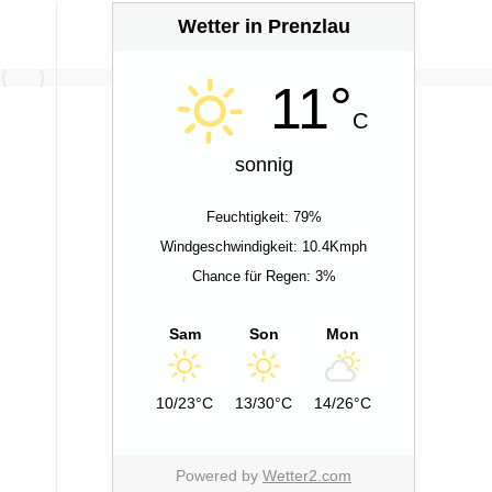
Wetter in Prenzlau
11°
C
sonnig
Feuchtigkeit: 79%
Windgeschwindigkeit: 10.4Kmph
Chance für Regen: 3%
Sam
Son
Mon
10/23°C
13/30°C
14/26°C
Powered by
Wetter2.com