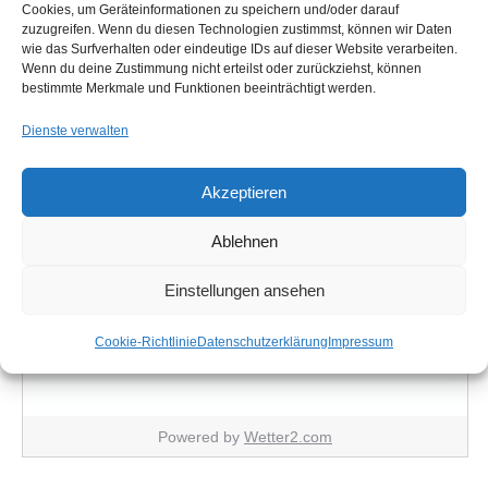
Cookies, um Geräteinformationen zu speichern und/oder darauf
zuzugreifen. Wenn du diesen Technologien zustimmst, können wir Daten
12°
wie das Surfverhalten oder eindeutige IDs auf dieser Website verarbeiten.
Wenn du deine Zustimmung nicht erteilst oder zurückziehst, können
C
bestimmte Merkmale und Funktionen beeinträchtigt werden.
sonnig
Dienste verwalten
Feuchtigkeit: 87%
Akzeptieren
Windgeschwindigkeit: 14.4Kmph
Chance für Regen: 8%
Ablehnen
Einstellungen ansehen
Fre
Sam
Son
Cookie-Richtlinie
Datenschutzerklärung
Impressum
12/20°C
10/23°C
13/29°C
Powered by
Wetter2.com