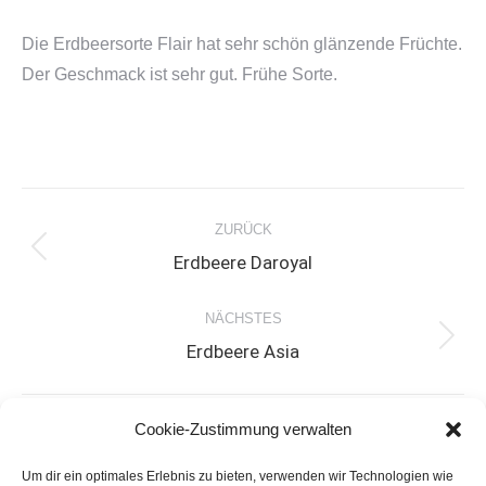
Die Erdbeersorte Flair hat sehr schön glänzende Früchte.
Der Geschmack ist sehr gut. Frühe Sorte.
Project
ZURÜCK
navigation
Previous
Erdbeere Daroyal
project:
NÄCHSTES
Next
Erdbeere Asia
project:
Cookie-Zustimmung verwalten
Wetter in Prenzlau
Um dir ein optimales Erlebnis zu bieten, verwenden wir Technologien wie