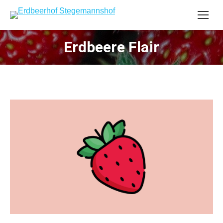
Erdbeere Flair
Sie befinden sich hier: