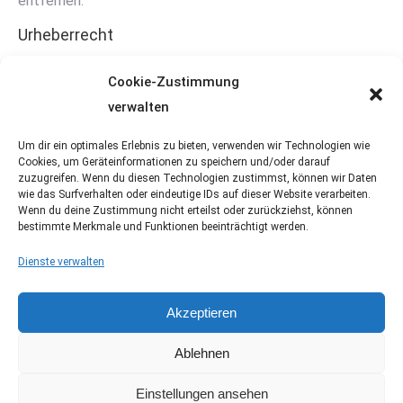
entfernen.
Urheberrecht
Die durch die Seitenbetreiber erstellten Inhalte und
Cookie-Zustimmung
Werke auf diesen Seiten unterliegen dem deutschen
verwalten
Urheberrecht. Die Vervielfältigung, Bearbeitung,
Verbreitung und jede Art der Verwertung außerhalb der
Um dir ein optimales Erlebnis zu bieten, verwenden wir Technologien wie
Cookies, um Geräteinformationen zu speichern und/oder darauf
Grenzen des Urheberrechtes bedürfen der schriftlichen
zuzugreifen. Wenn du diesen Technologien zustimmst, können wir Daten
Zustimmung des jeweiligen Autors bzw. Erstellers.
wie das Surfverhalten oder eindeutige IDs auf dieser Website verarbeiten.
Wenn du deine Zustimmung nicht erteilst oder zurückziehst, können
Downloads und Kopien dieser Seite sind nur für den
bestimmte Merkmale und Funktionen beeinträchtigt werden.
privaten, nicht kommerziellen Gebrauch gestattet.
Dienste verwalten
Soweit die Inhalte auf dieser Seite nicht vom Betreiber
erstellt wurden, werden die Urheberrechte Dritter
Akzeptieren
beachtet. Insbesondere werden Inhalte Dritter als solche
Ablehnen
gekennzeichnet. Sollten Sie trotzdem auf eine
Urheberrechtsverletzung aufmerksam werden, bitten wir
Einstellungen ansehen