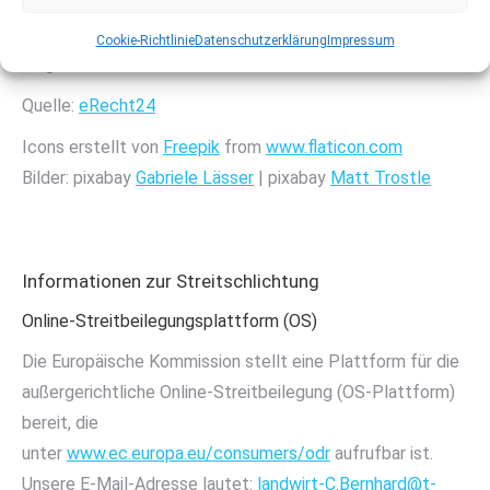
um einen entsprechenden Hinweis. Bei Bekanntwerden
von Rechtsverletzungen werden wir derartige Inhalte
Cookie-Richtlinie
Datenschutzerklärung
Impressum
umgehend entfernen.
Quelle:
eRecht24
Icons erstellt von
Freepik
from
www.flaticon.com
Bilder: pixabay
Gabriele Lässer
| pixabay
Matt Trostle
Informationen zur Streitschlichtung
Online-Streitbeilegungsplattform (OS)
Die Europäische Kommission stellt eine Plattform für die
außergerichtliche Online-Streitbeilegung (OS-Plattform)
bereit, die
unter
www.ec.europa.eu/consumers/odr
aufrufbar ist.
Unsere E-Mail-Adresse lautet:
landwirt-C.Bernhard@t-