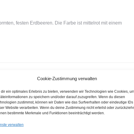
rmten, festen Erdbeeren. Die Farbe ist mittelrot mit einem
NÄCHSTES
Cookie-Zustimmung verwalten
Next
Erdbeere Laetitia
project:
dir ein optimales Erlebnis zu bieten, verwenden wir Technologien wie Cookies, u
äteinformationen zu speichern und/oder darauf zuzugreifen. Wenn du diesen
hnologien zustimmst, können wir Daten wie das Surfverhalten oder eindeutige IDs
ser Website verarbeiten. Wenn du deine Zustimmung nicht erteilst oder zurückziehs
nen bestimmte Merkmale und Funktionen beeinträchtigt werden.
nste verwalten