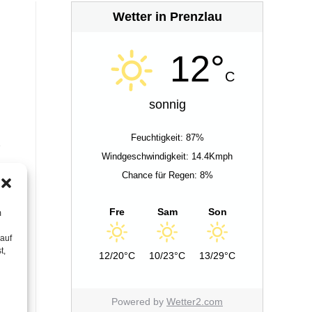
Wetter in Prenzlau
12°
C
sonnig
Feuchtigkeit: 87%
Windgeschwindigkeit: 14.4Kmph
Chance für Regen: 8%
Fre
Sam
Son
m
 auf
t,
12/20°C
10/23°C
13/29°C
Powered by
Wetter2.com