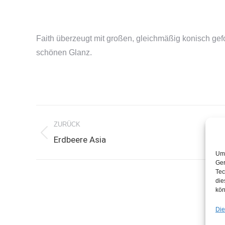
Faith überzeugt mit großen, gleichmäßig konisch gefo
schönen Glanz.
Project
ZURÜCK
navigation
Previous
Erdbeere Asia
project:
Um 
Ger
Tec
die
kön
Die